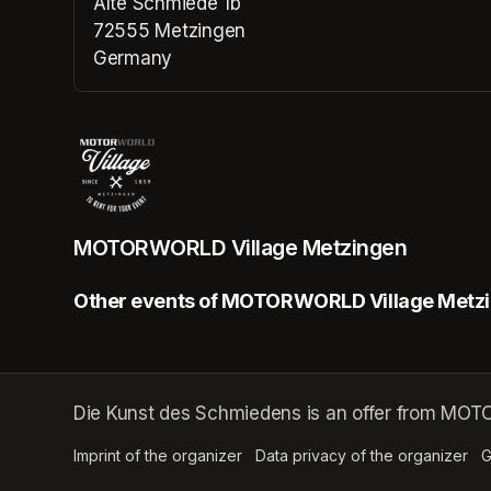
Alte Schmiede 1b
72555 Metzingen
Germany
(opens in a new tab)
MOTORWORLD Village Metzingen
Other events of MOTORWORLD Village Metz
Die Kunst des Schmiedens is an offer from MO
Imprint of the organizer
(opens in a new tab)
Data privacy of the organizer
(op
G