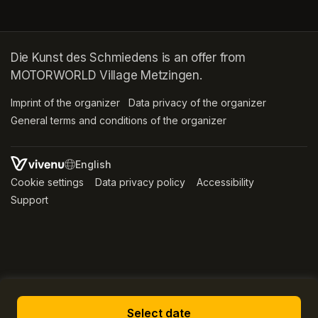
Die Kunst des Schmiedens is an offer from
MOTORWORLD Village Metzingen.
Imprint of the organizer
(opens in a new tab)
Data privacy of the organizer
(opens in 
General terms and conditions of the organizer
(opens in a new ta
SWITCH LANGUAGE
Cookie settings
(opens in a new tab)
Data privacy policy
(opens in a new tab)
Accessibility
(opens in a n
Support
(opens in a new tab)
Select date