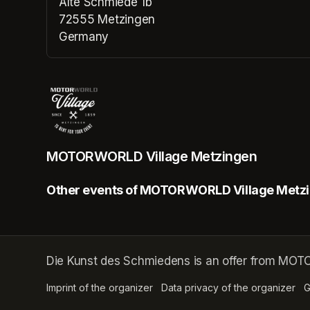
Alte Schmiede 1b
72555 Metzingen
Germany
(opens in a new tab)
MOTORWORLD Village Metzingen
Other events of MOTORWORLD Village Metz
Die Kunst des Schmiedens is an offer from MO
Imprint of the organizer
(opens in a new tab)
Data privacy of the organizer
(op
G